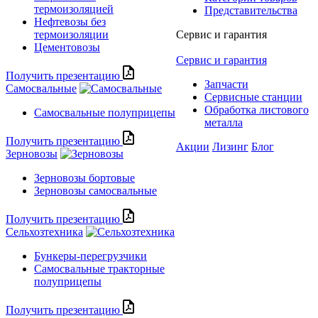
термоизоляцией
Представительства
Нефтевозы без
термоизоляции
Сервис и гарантия
Цементовозы
Сервис и гарантия
Получить презентацию
Запчасти
Самосвальные
Сервисные станции
Обработка листового
Самосвальные полуприцепы
металла
Получить презентацию
Акции
Лизинг
Блог
Зерновозы
Зерновозы бортовые
Зерновозы самосвальные
Получить презентацию
Сельхозтехника
Бункеры-перегрузчики
Самосвальные тракторные
полуприцепы
Получить презентацию