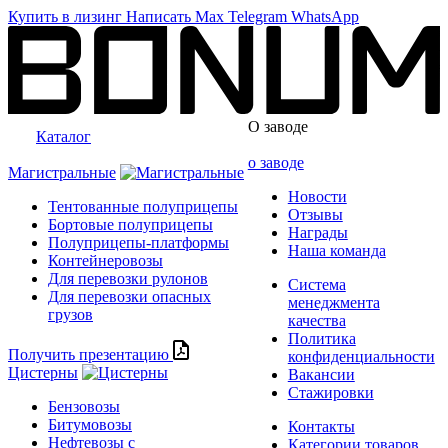
Купить в лизинг
Написать
Max
Telegram
WhatsApp
О заводе
Каталог
о заводе
Магистральные
Новости
Тентованные полуприцепы
Отзывы
Бортовые полуприцепы
Награды
Полуприцепы-платформы
Наша команда
Контейнеровозы
Для перевозки рулонов
Система
Для перевозки опасных
менеджмента
грузов
качества
Политика
Получить презентацию
конфиденциальности
Цистерны
Вакансии
Стажировки
Бензовозы
Битумовозы
Контакты
Нефтевозы с
Категории товаров