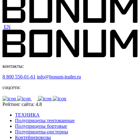
EN
контакты:
8 800 550-01-61
info@bonum-trailer.ru
соцсети:
Рейтинг сайта: 4.8
ТЕХНИКА
Полуприцепы тентованные
Полуприцепы бортовые
Полуприцепы-цистерны
Контейнеровозы