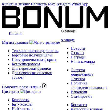
Купить в лизинг
Написать
Max
Telegram
WhatsApp
О заводе
Каталог
о заводе
Магистральные
Новости
Тентованные полуприцепы
Отзывы
Бортовые полуприцепы
Награды
Полуприцепы-платформы
Наша команда
Контейнеровозы
Для перевозки рулонов
Система
Для перевозки опасных
менеджмента
грузов
качества
Политика
Получить презентацию
конфиденциальности
Цистерны
Вакансии
Стажировки
Бензовозы
Битумовозы
Контакты
Нефтевозы с
Категории товаров