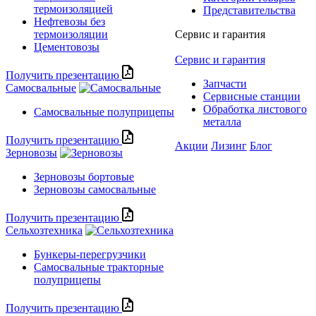
термоизоляцией
Представительства
Нефтевозы без
термоизоляции
Сервис и гарантия
Цементовозы
Сервис и гарантия
Получить презентацию
Запчасти
Самосвальные
Сервисные станции
Обработка листового
Самосвальные полуприцепы
металла
Получить презентацию
Акции
Лизинг
Блог
Зерновозы
Зерновозы бортовые
Зерновозы самосвальные
Получить презентацию
Сельхозтехника
Бункеры-перегрузчики
Самосвальные тракторные
полуприцепы
Получить презентацию