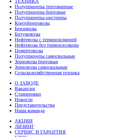
ТЕХНИКА
Полуприцепы тентованные
Полуприцепы бортовые
Полуприцепы-цистерны
Контейнеровозы
Бензовозы
Битумовозы
Нефтевозы с термоизоляцией
Нефтевозы без термоизоляции
Цементовозы
Полуприцепы самосвальные
Зерновозы бортовые
Зерновозы самосвальные
Сельскохозяйственная техника
О ЗАВОДЕ
Вакансии
Стажировки
Новости
Представительства
Наша команда
АКЦИИ
ЛИЗИНГ
СЕРВИС И ГАРАНТИЯ