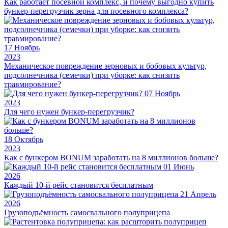
Как работает посевной комплекс, и почему выгодно купить
бункер-перегрузчик зерна для посевного комплекса?
17
Ноябрь
2023
Механическое повреждение зерновых и бобовых культур,
подсолнечника (семечки) при уборке: как снизить
травмирование?
07
Ноябрь
2023
Для чего нужен бункер-перегрузчик?
18
Октябрь
2023
Как с бункером BONUM заработать на 8 миллионов больше?
01
Июнь
2026
Каждый 10-й рейс становится бесплатным
21
Апрель
2026
Грузоподъёмность самосвального полуприцепа