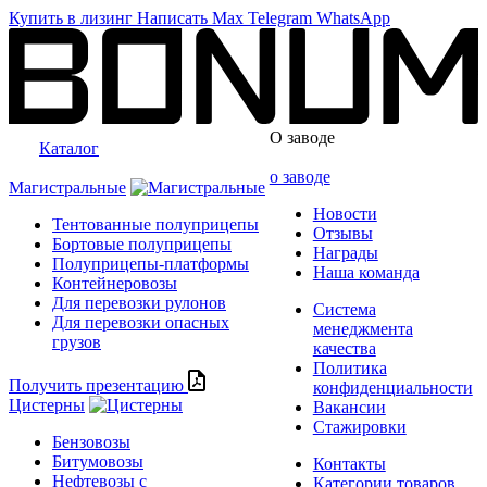
Купить в лизинг
Написать
Max
Telegram
WhatsApp
О заводе
Каталог
о заводе
Магистральные
Новости
Тентованные полуприцепы
Отзывы
Бортовые полуприцепы
Награды
Полуприцепы-платформы
Наша команда
Контейнеровозы
Для перевозки рулонов
Система
Для перевозки опасных
менеджмента
грузов
качества
Политика
Получить презентацию
конфиденциальности
Цистерны
Вакансии
Стажировки
Бензовозы
Битумовозы
Контакты
Нефтевозы с
Категории товаров