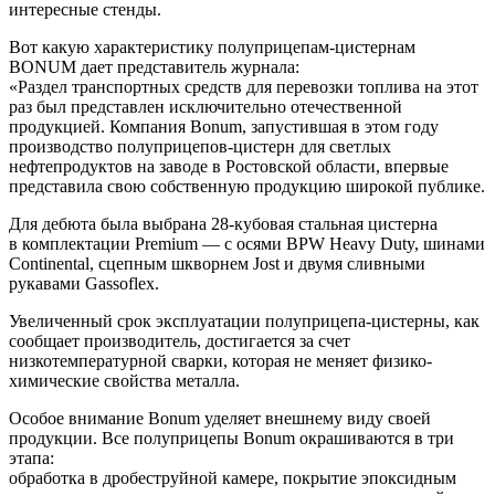
интересные стенды.
Вот какую характеристику полуприцепам-цистернам
BONUM дает представитель журнала:
«Раздел транспортных средств для перевозки топлива на этот
раз был представлен исключительно отечественной
продукцией. Компания Bonum, запустившая в этом году
производство полуприцепов-цистерн для светлых
нефтепродуктов на заводе в Ростовской области, впервые
представила свою собственную продукцию широкой публике.
Для дебюта была выбрана 28-кубовая стальная цистерна
в комплектации Premium — с осями BPW Heavy Duty, шинами
Continental, сцепным шкворнем Jost и двумя сливными
рукавами Gassoflex.
Увеличенный срок эксплуатации полуприцепа-цистерны, как
сообщает производитель, достигается за счет
низкотемпературной сварки, которая не меняет физико-
химические свойства металла.
Особое внимание Bonum уделяет внешнему виду своей
продукции. Все полуприцепы Bonum окрашиваются в три
этапа:
обработка в дробеструйной камере, покрытие эпоксидным