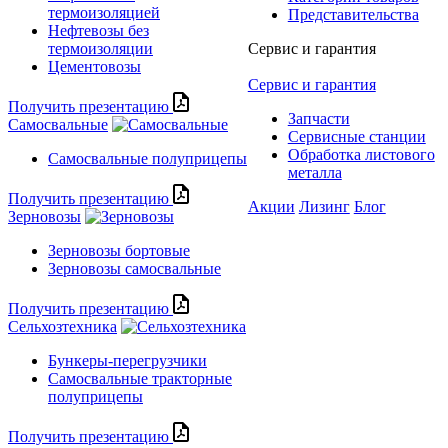
термоизоляцией
Представительства
Нефтевозы без
термоизоляции
Сервис и гарантия
Цементовозы
Сервис и гарантия
Получить презентацию
Запчасти
Самосвальные
Сервисные станции
Обработка листового
Самосвальные полуприцепы
металла
Получить презентацию
Акции
Лизинг
Блог
Зерновозы
Зерновозы бортовые
Зерновозы самосвальные
Получить презентацию
Сельхозтехника
Бункеры-перегрузчики
Самосвальные тракторные
полуприцепы
Получить презентацию